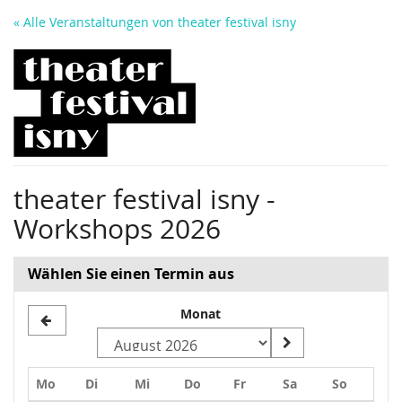
Zum
« Alle Veranstaltungen von theater festival isny
Haupt-
Inhalt
springen
theater festival isny -
Workshops 2026
Wählen Sie einen Termin aus
Monat
Monat
zur
Anzeige
Montag
Dienstag
Mittwoch
Donnerstag
Freitag
Samstag
Sonntag
Mo
Di
Mi
Do
Fr
Sa
So
auswählen